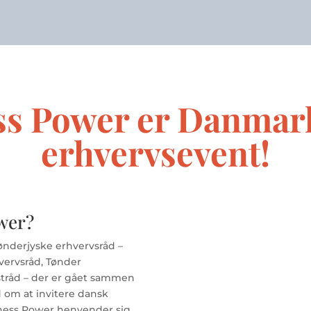
ss Power er Danmark
erhvervsevent!
wer?
ønderjyske erhvervsråd –
vervsråd, Tønder
tråd – der er gået sammen
 om at invitere dansk
siness Power henvender sig