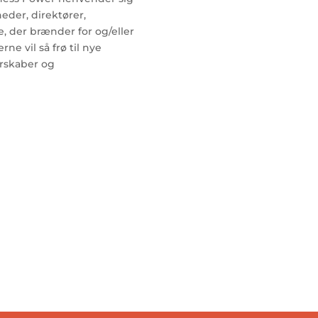
eder, direktører,
e, der brænder for og/eller
ne vil så frø til nye
rskaber og