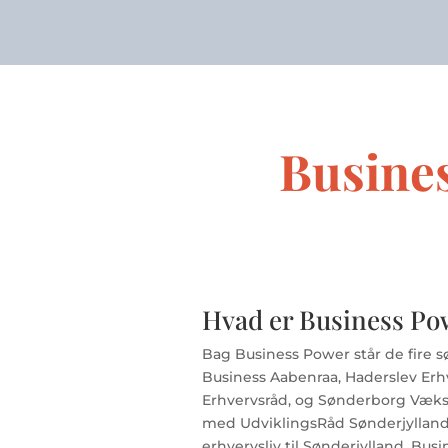
Busine
Hvad er Business Po
Bag Business Power står de fire s
Business Aabenraa, Haderslev Erh
Erhvervsråd, og Sønderborg Væks
med UdviklingsRåd Sønderjylland
erhvervsliv til Sønderjylland. Bu