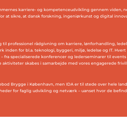
emmernes karriere- og kompetenceudvikling gennem viden, ne
for at sikre, at dansk forskning, ingeniørkunst og digital inno
il professionel rådgivning om karriere, lønforhandling, ledels
rk inden for bl.a. teknologi, byggeri, miljø, ledelse og IT. Hver
– fra specialiserede konferencer og lederseminarer til event
aktiviteter skabes i samarbejde med vores engagerede frivill
bod Brygge i København, men IDA er til stede over hele landet 
r for faglig udvikling og netværk – uanset hvor de befinder 