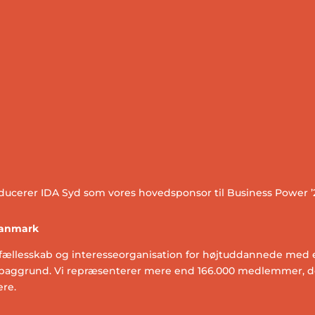
oducerer IDA Syd som vores hovedsponsor til Business Power ’
Danmark
fællesskab og interesseorganisation for højtuddannede med 
ig baggrund. Vi repræsenterer mere end 166.000 medlemmer, de
ere.