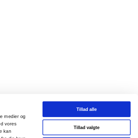
Tillad alle
ale medier og
ed vores
Tillad valgte
re kan