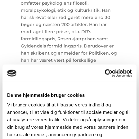
omfatter psykologiens filosofi,
moralpsykologi, etik og kulturkritik. Han
har skrevet eller redigeret mere end 30
bøger og næsten 200 artikler. Han har
modtaget flere priser, bl.a. DR’s
formidlingspris, Rosenkjærprisen samt
Gyldendals formidlingspris. Derudover er
han skribent og anmelder for Politiken, og
han har været vært på forskellige
programmer på radio og tv, senest
“Brinkmann på P1” og “Brinkmanns briks”.
Denne hjemmeside bruger cookies
Vi bruger cookies til at tilpasse vores indhold og
annoncer, til at vise dig funktioner til sociale medier og til
at analysere vores trafik. Vi deler også oplysninger om
Rune Strøm
din brug af vores hjemmeside med vores partnere inden
for sociale medier, annonceringspartnere og
Rutineret og skarp formidler inden for