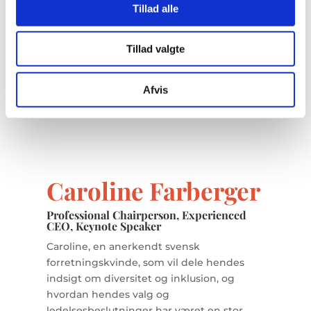
genkende fra vores egen hverdag. Til stor
Tillad alle
fornøjelse blandt deltagerne er han ikke
bleg for at udstille sine egne mangler og
Tillad valgte
fejltrin i bestræbelserne på at skabe
forståelse og motivation hos sine
deltagere.
Afvis
Caroline Farberger
Professional Chairperson, Experienced
CEO, Keynote Speaker
Caroline, en anerkendt svensk
forretningskvinde, som vil dele hendes
indsigt om diversitet og inklusion, og
hvordan hendes valg og
ledelsesbeslutninger har været en stor